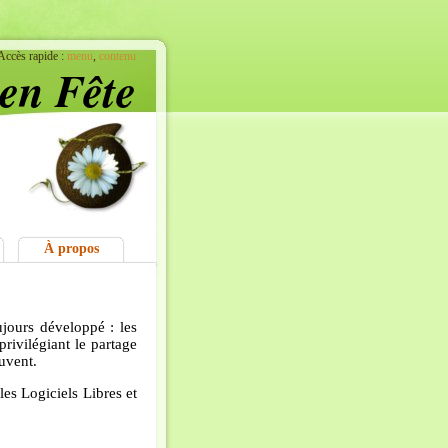
Accès rapide :
menu
,
contenu
 en Fête
À propos
ujours développé : les
rivilégiant le partage
ouvent.
es Logiciels Libres et