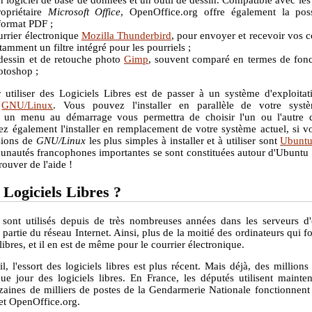
n logiciel de base de données et un outil de dessin. Compatible avec les
ropriétaire
Microsoft Office
, OpenOffice.org offre également la possi
format PDF ;
urrier électronique
Mozilla Thunderbird
, pour envoyer et recevoir vos c
amment un filtre intégré pour les pourriels ;
 dessin et de retouche photo
Gimp
, souvent comparé en termes de fonct
otoshop ;
r utiliser des Logiciels Libres est de passer à un système d'exploitat
:
GNU/Linux
. Vous pouvez l'installer en parallèle de votre syst
l, un menu au démarrage vous permettra de choisir l'un ou l'autre 
z également l'installer en remplacement de votre système actuel, si v
rsions de
GNU/Linux
les plus simples à installer et à utiliser sont
Ubunt
nautés francophones importantes se sont constituées autour d'Ubuntu 
ouver de l'aide !
s Logiciels Libres ?
 sont utilisés depuis de très nombreuses années dans les serveurs d'e
 partie du réseau Internet. Ainsi, plus de la moitié des ordinateurs qui 
 libres, et il en est de même pour le courrier électronique.
il, l'essort des logiciels libres est plus récent. Mais déjà, des millio
ue jour des logiciels libres. En France, les députés utilisent maint
izaines de milliers de postes de la Gendarmerie Nationale fonctionnent
et OpenOffice.org.