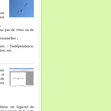
ion
est
;
nsi pas de virus ou de
rsonnelles ;
ses : l'indépendance,
ion, etc.
ème
 et
 de
ose
bleur, un logiciel de