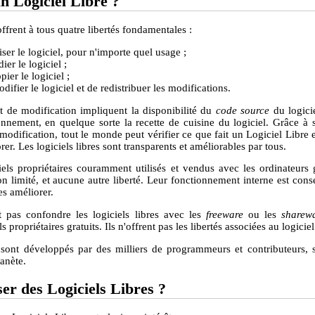
n Logiciel Libre ?
ffrent à tous quatre libertés fondamentales :
liser le logiciel, pour n'importe quel usage ;
ier le logiciel ;
pier le logiciel ;
difier le logiciel et de redistribuer les modifications.
et de modification impliquent la disponibilité du
code source
du logicie
nnement, en quelque sorte la recette de cuisine du logiciel. Grâce à s
e modification, tout le monde peut vérifier ce que fait un Logiciel Libre
orer. Les logiciels libres sont transparents et améliorables par tous.
ciels propriétaires couramment utilisés et vendus avec les ordinateurs 
ion limité, et aucune autre liberté. Leur fonctionnement interne est conse
es améliorer.
t pas confondre les logiciels libres avec les
freeware
ou les
sharew
 propriétaires gratuits. Ils n'offrent pas les libertés associées au logiciel
 sont développés par des milliers de programmeurs et contributeurs, s
lanète.
ser des Logiciels Libres ?