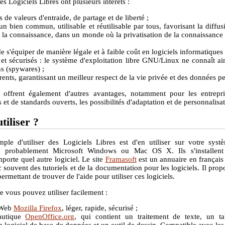
les Logiciels Libres ont plusieurs intérêts :
s de valeurs d'entraide, de partage et de liberté ;
 un bien commun, utilisable et réutilisable par tous, favorisant la diffus
e la connaissance, dans un monde où la privatisation de la connaissance 
de s'équiper de manière légale et à faible coût en logiciels informatiques 
s et sécurisés : le système d'exploitation libre GNU/Linux ne connaît ai
ns (spywares) ;
arents, garantissant un meilleur respect de la vie privée et des données pe
 offrent également d'autres avantages, notamment pour les entrepri
s et de standards ouverts, les possibilités d'adaptation et de personnalisat
iliser ?
ple d'utiliser des Logiciels Libres est d'en utiliser sur votre syst
el, probablement Microsoft Windows ou Mac OS X. Ils s'installent
mporte quel autre logiciel. Le site
Framasoft
est un annuaire en français
 souvent des tutoriels et de la documentation pour les logiciels. Il prop
ermettant de trouver de l'aide pour utiliser ces logiciels.
e vous pouvez utiliser facilement :
 Web
Mozilla Firefox
, léger, rapide, sécurisé ;
autique
OpenOffice.org
, qui contient un traitement de texte, un ta