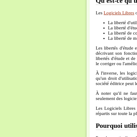
Qu'est-ce qu'u
Les
Logiciels Libres
o
La liberté d'uti
La liberté d'étud
La liberté de co
La liberté de mo
Les libertés d'étude 
décrivant son fonctio
libertés d'étude et d
le corriger ou l'améli
À l'inverse, les logi
qu'un droit d'utilisat
société éditrice peut l
À noter qu'il ne fau
seulement des logiciels
Les Logiciels Libres
répartis sur toute la p
Pourquoi utili