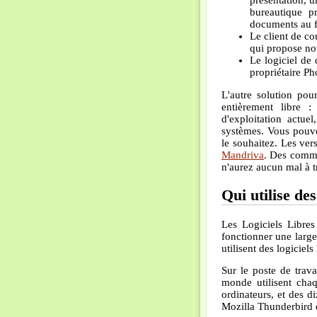
présentation, u
bureautique p
documents au 
Le client de co
qui propose not
Le logiciel de
propriétaire Ph
L'autre solution pou
entièrement libre 
d'exploitation actue
systèmes. Vous pouve
le souhaitez. Les ve
Mandriva
. Des commu
n'aurez aucun mal à tr
Qui utilise de
Les Logiciels Libres
fonctionner une large
utilisent des logiciels
Sur le poste de trava
monde utilisent chaq
ordinateurs, et des d
Mozilla Thunderbird 