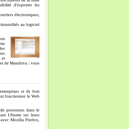
 documents de la suite
bilité d'exporter les
ourriers électroniques,
ionnalités au logiciel
ion
ème
des
ous
u
et
et de Mandriva : vous
ntreprises et ils font
font fonctionner le Web
ns de personnes dans le
enant
Ubuntu
sur leurs
 avec Mozilla Firefox,